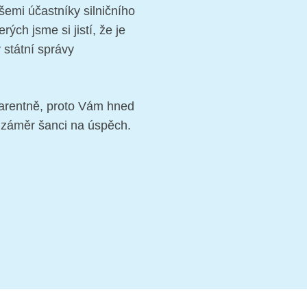
emi účastníky silničního
ých jsme si jistí, že je
 státní správy
parentně, proto Vám hned
 záměr šanci na úspěch.