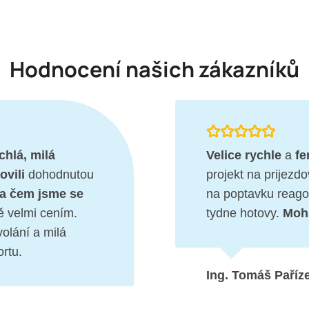
Hodnocení našich zákazníků
chlá, milá
Velice rychle
a
fe
ovili
dohodnutou
projekt na prijezd
a čem jsme se
na poptavku reagov
bě velmi cením.
tydne hotovy.
Mohu
volání a milá
ortu.
Ing. Tomáš Paříz