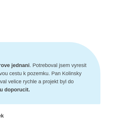
rove jednani
. Potreboval jsem vyresit
ovou cestu k pozemku. Pan Kolinsky
al velice rychle a projekt byl do
 doporucit.
ek