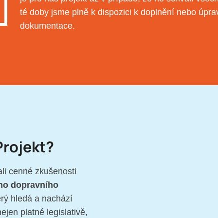
té doby jsme plně k dispozici k doplnění nebo úpra
dokumentace.
Projekt?
li cenné zkušenosti
ho dopravního
erý hledá a nachází
jen platné legislativě,