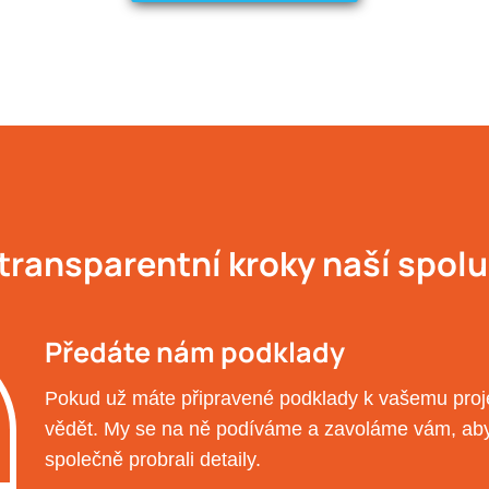
 transparentní kroky naší spol
Předáte nám podklady
Pokud už máte připravené podklady k vašemu proj
vědět. My se na ně podíváme a zavoláme vám, a
společně probrali detaily.