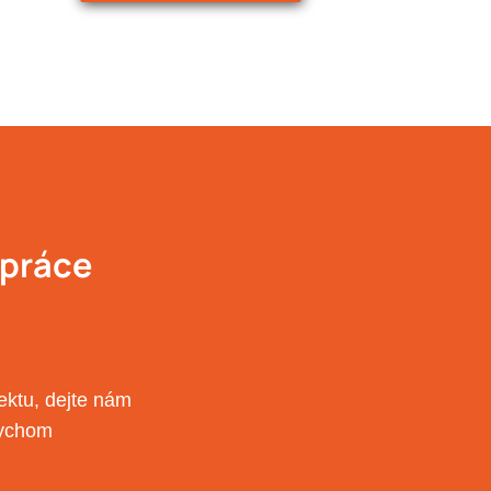
upráce
ektu, dejte nám
bychom