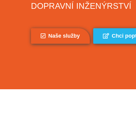
DOPRAVNÍ INŽENÝRSTVÍ
Naše služby
Chci pop