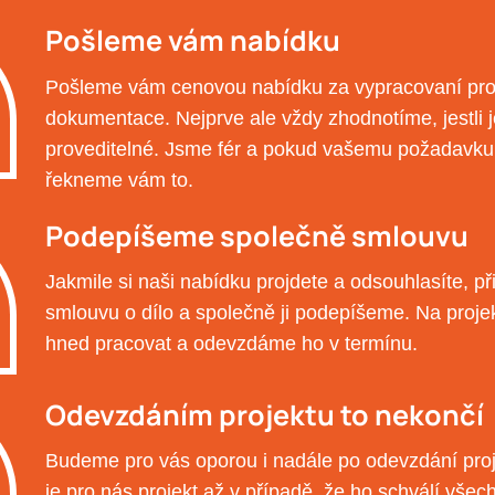
Pošleme vám nabídku
Pošleme vám cenovou nabídku za vypracovaní pro
dokumentace. Nejprve ale vždy zhodnotíme, jestli 
proveditelné. Jsme fér a pokud vašemu požadavku
řekneme vám to.
Podepíšeme společně smlouvu
Jakmile si naši nabídku projdete a odsouhlasíte, p
smlouvu o dílo a společně ji podepíšeme. Na proj
hned pracovat a odevzdáme ho v termínu.
Odevzdáním projektu to nekončí
Budeme pro vás oporou i nadále po odevzdání pro
je pro nás projekt až v případě, že ho schválí všec