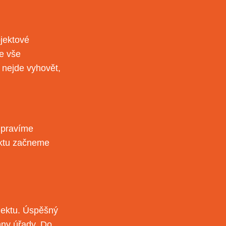
jektové
je vše
 nejde vyhovět,
řipravíme
ektu začneme
jektu. Úspěšný
hny úřady. Do