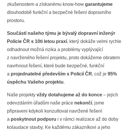
zkušenostem a získanému know-how
garantujeme
dlouhodobě funkční a bezpečné řešení dopravního
prostoru.
Součástí našeho týmu je bývalý dopravní inženýr
Policie ČR s 10ti letou praxí
, který dokáže velmi rychle
odhadnout možná rizika a problémy vyplývající
z navrženého řešení projektu, proto dokážeme obratem
navrhnout řešení, které bude bezpečné, funkční
a
projednatelné především s Policií ČR
, což je
95%
úspěchu Vašeho projektu
.
Naše projekty
vždy dotahujeme až do konce
– jejich
odevzdáním úřadům naše práce
nekončí
, jsme
připraveni kdykoli konzultovat navržené řešení
a
poskytnout podporu
i v rámci realizace až do doby
kolaudace stavby. Ke každému zákazníkovi a jeho