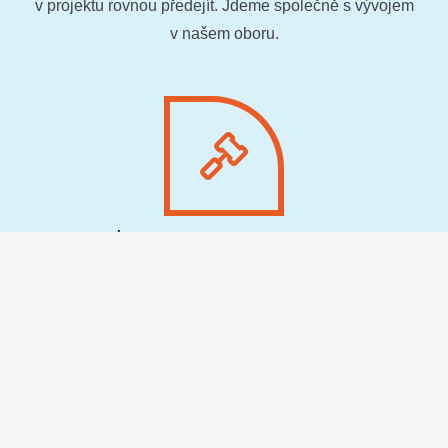
v projektu rovnou předejít. Jdeme společně s vývojem
v našem oboru.
Známe platnou legislativu
Všechny projekty musí
dokonale odpovídat platné
legislativě.
Jsou to detaily, ve kterých se nezkušení
projektanti mohou lehce ztrácet. Často záleží doslova na
milimetrech.